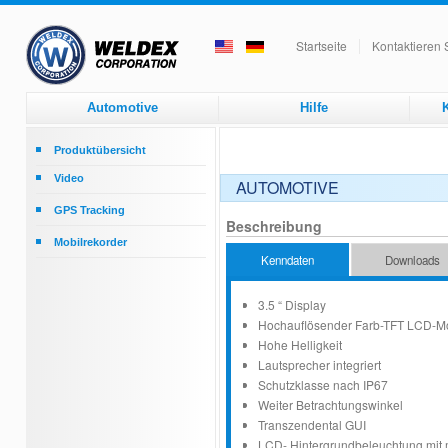
Startseite
Kontaktieren 
Automotive
Hilfe
K
Produktübersicht
Video
AUTOMOTIVE
Rückfahrmonitor
GPS Tracking
Rückfahrkameras
Beschreibung
GPS Tracking
Mobilrekorder
Upgrade eines CRT schwarz/weiß
Kenndaten
Downloads
Monitors zum Farbmonitor
Mobilrekorder
Zubehör
3.5 “ Display
Hochauflösender Farb-TFT LCD-Mo
Hohe Helligkeit
Lautsprecher integriert
Schutzklasse nach IP67
Weiter Betrachtungswinkel
Transzendental GUI
LCD- Hintergrundbeleuchtung mit 