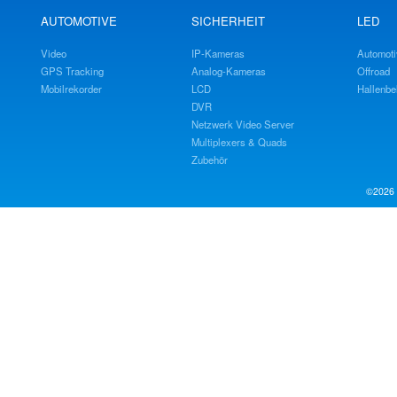
AUTOMOTIVE
SICHERHEIT
LED
Video
IP-Kameras
Automoti
GPS Tracking
Analog-Kameras
Offroad
Mobilrekorder
LCD
Hallenbe
DVR
Netzwerk Video Server
Multiplexers & Quads
Zubehör
©2026