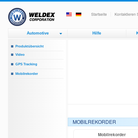
Startseite
Kontaktieren 
Automotive
Hilfe
K
Produktübersicht
Video
Rückfahrmonitor
GPS Tracking
Rückfahrkameras
GPS Tracking
Mobilrekorder
Upgrade eines CRT schwarz/weiß
Mobilrekorder
Monitors zum Farbmonitor
Zubehör
MOBILREKORDER
Mobilrekorder