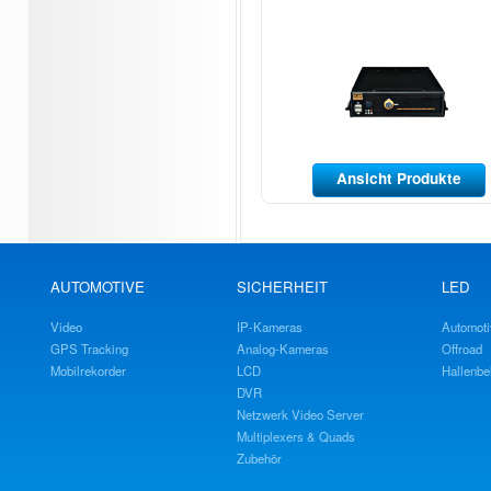
Ansicht Produkte
AUTOMOTIVE
SICHERHEIT
LED
Video
IP-Kameras
Automoti
GPS Tracking
Analog-Kameras
Offroad
Mobilrekorder
LCD
Hallenbe
DVR
Netzwerk Video Server
Multiplexers & Quads
Zubehör